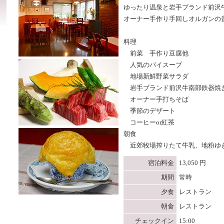
ゆったり温泉と岩手ブランド前沢
オーナー手作り手回しオルガンの
料理
前菜 手作り豆腐他
人気のパイスープ
地場新鮮野菜サラダ
岩手ブランド前沢牛南部鉄器焼
オーナー手打ちそば
季節のデザート
コーヒーor紅茶
朝食
近郊牧場搾りたて牛乳、地粉ゆ
宿泊料金
13,050 円
期間
常時
夕食
レストラン
朝食
レストラン
チェックイン
15:00