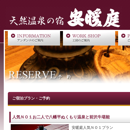
ご宿泊プラン・ご予約
人気ＮＯ１お二人で八幡平ぬくもり温泉と前沢牛堪能
安暖庭人気ＮＯ１プラン