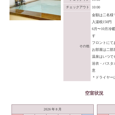
チェックアウト
10:00
金額は二名様
入湯税150円
6月〜10月冷
す
フロントにて
その他
お部屋は二部
温泉はいつで
浴衣・バスタ
意
＊ドライヤー
空室状況
2026 年 8 月