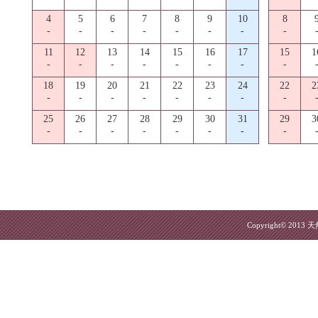
4
5
6
7
8
9
10
8
-
-
-
-
-
-
-
-
11
12
13
14
15
16
17
15
1
-
-
-
-
-
-
-
-
18
19
20
21
22
23
24
22
2
-
-
-
-
-
-
-
-
25
26
27
28
29
30
31
29
3
-
-
-
-
-
-
-
-
Copyright© 2013
天