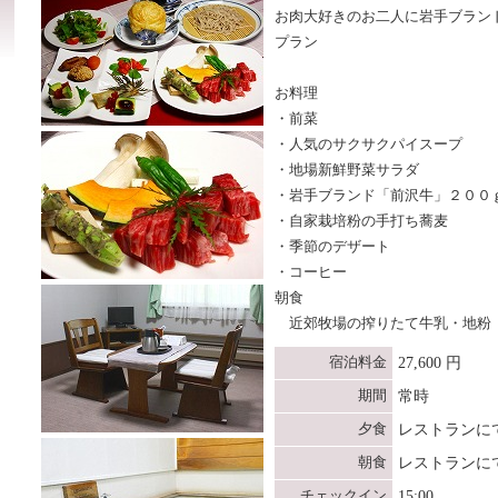
お肉大好きのお二人に岩手ブラン
プラン
お料理
・前菜
・人気のサクサクパイスープ
・地場新鮮野菜サラダ
・岩手ブランド「前沢牛」２００
・自家栽培粉の手打ち蕎麦
・季節のデザート
・コーヒー
朝食
近郊牧場の搾りたて牛乳・地粉
宿泊料金
27,600 円
期間
常時
夕食
レストランに
朝食
レストランに
チェックイン
15:00