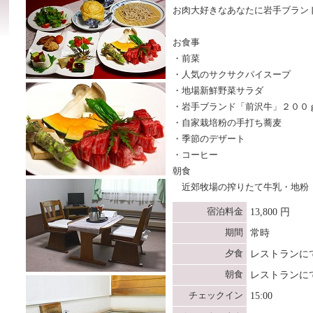
お肉大好きなあなたに岩手ブラン
お食事
・前菜
・人気のサクサクパイスープ
・地場新鮮野菜サラダ
・岩手ブランド「前沢牛」２００
・自家栽培粉の手打ち蕎麦
・季節のデザート
・コーヒー
朝食
近郊牧場の搾りたて牛乳・地粉
宿泊料金
13,800 円
期間
常時
夕食
レストランに
朝食
レストランに
チェックイン
15:00