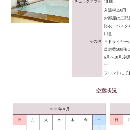
チェックアウト
10:00
入湯税150円
お部屋は二部
浴衣・バスタ
用意
その他
＊ドライヤー
暖房費500円
6月〜10月冷
す
フロントにて
空室状況
2026 年 8 月
日
月
火
水
木
金
土
日
1