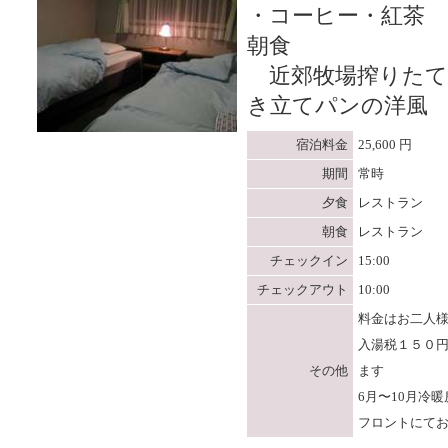
・コーヒー・紅茶
朝食
近郊牧場搾りたて
き立てパンの洋風
宿泊料金
25,600 円
期間
常時
夕食
レストラン
朝食
レストラン
チェックイン
15:00
チェックアウト
10:00
料金はお二人
入湯税１５０
その他
ます
6月〜10月冷
フロントにて