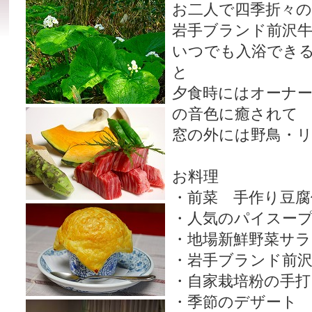
お二人で四季折々の
岩手ブランド前沢
いつでも入浴でき
と
夕食時にはオーナ
の音色に癒されて
窓の外には野鳥・
お料理
・前菜 手作り豆腐
・人気のパイスー
・地場新鮮野菜サラ
・岩手ブランド前沢
・自家栽培粉の手打
・季節のデザート