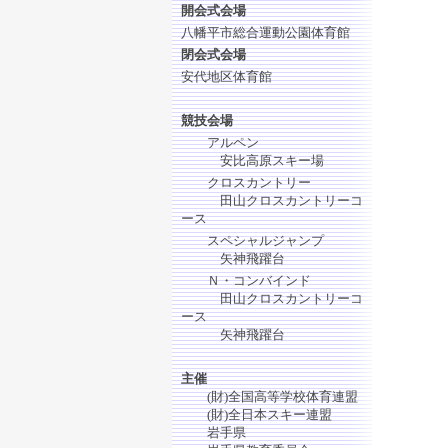
開会式会場
八幡平市総合運動公園体育館
閉会式会場
安代地区体育館
競技会場
アルペン
安比高原スキー場
クロスカントリー
田山クロスカントリーコ
ース
スペシャルジャンプ
矢神飛躍台
Ｎ・コンバインド
田山クロスカントリーコ
ース
矢神飛躍台
主催
(財)全国高等学校体育連盟
(財)全日本スキー連盟
岩手県