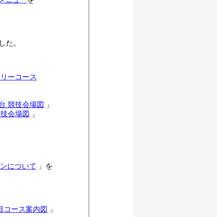
メニュー
を
した。
トリーコース
台 競技会場図
」
競技会場図
」
ンについて
」を
目コース案内図
」