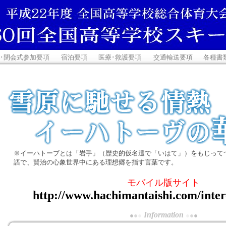
･閉会式参加要項
宿泊要項
医療･救護要項
交通輸送要項
各種書
※イーハトーブとは「岩手」（歴史的仮名遣で「いはて」）をもじって
語で、賢治の心象世界中にある理想郷を指す言葉です。
モバイル版サイト
http://www.hachimantaishi.com/inter
Information
●
●
●
●
●
●