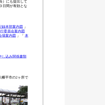
長）にも提出して
３日間が有効とな
記録本部案内図
」
実行委員会案内図
会場案内図
」「
本
申し込み関係書類
八幡平市の2ヶ所で