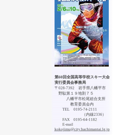
第60回全国高等学校スキー大会
実行委員会事務局
〒028-7392 岩手県八幡平市
野駄第１９地割７５
八幡平市松尾総合支所
教育委員会内
TEL 0195-74-2111
（内線2336）
FAX 0195-64-1182
E-mail
kokojimu@city.hachimantai.lg.jp