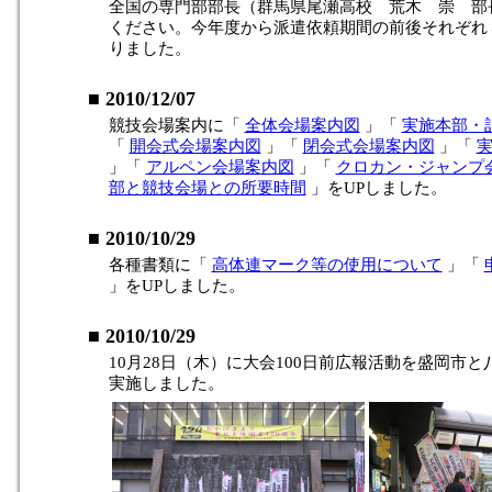
全国の専門部部長（群馬県尾瀬高校 荒木 崇 部
ください。今年度から派遣依頼期間の前後それぞれ
りました。
■ 2010/12/07
競技会場案内に「
全体会場案内図
」「
実施本部・
「
開会式会場案内図
」「
閉会式会場案内図
」「
」「
アルペン会場案内図
」「
クロカン・ジャンプ
部と競技会場との所要時間
」をUPしました。
■ 2010/10/29
各種書類に「
高体連マーク等の使用について
」「
」をUPしました。
■ 2010/10/29
10月28日（木）に大会100日前広報活動を盛岡市と
実施しました。