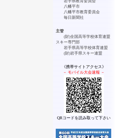
岩手県教育委員会
八幡平市
八幡平市教育委員会
毎日新聞社
主管
(財)全国高等学校体育連盟
スキー専門部
岩手県高等学校体育連盟
(財)岩手県スキー連盟
《携帯サイトアクセス》
－ モバイル大会速報 －
QRコードを読み取って下さい