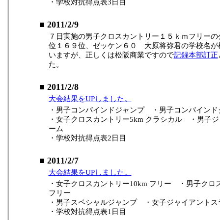
・学校対抗得点表3日目
■ 2011/2/9
７日実施の男子クロスカントリー１５ｋｍフリーの
位１６９位、ゼッケン６０ 大原将弥君の学校名が
いますが、正しくは松阪商業ですので
記録本部訂正
た。
■ 2011/2/8
大会結果をUPしました。
・男子コンバインドジャンプ ・男子コンバインド
・女子クロスカントリー5km クラシカル ・男子
ーム
・学校対抗得点表2日目
■ 2011/2/7
大会結果をUPしました。
・女子クロスカントリー10km フリー ・男子クロス
フリー
・男子スペシャルジャンプ ・女子ジャイアントス
・学校対抗得点表1日目