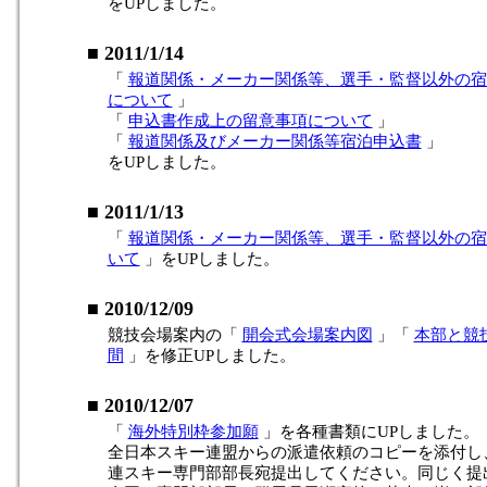
をUPしました。
■ 2011/1/14
「
報道関係・メーカー関係等、選手・監督以外の宿
について
」
「
申込書作成上の留意事項について
」
「
報道関係及びメーカー関係等宿泊申込書
」
をUPしました。
■ 2011/1/13
「
報道関係・メーカー関係等、選手・監督以外の宿
いて
」をUPしました。
■ 2010/12/09
競技会場案内の「
開会式会場案内図
」「
本部と競
間
」を修正UPしました。
■ 2010/12/07
「
海外特別枠参加願
」を各種書類にUPしました。
全日本スキー連盟からの派遣依頼のコピーを添付し
連スキー専門部部長宛提出してください。同じく提