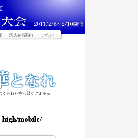
類
競技会場案内
リザルト
つくられた宮沢賢治による造
-high/mobile/