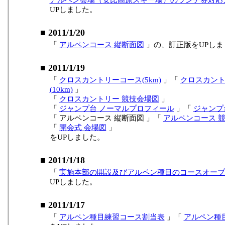
アルペン会場（安比高原スキー場）のランチ券対応
UPしました。
■ 2011/1/20
「
アルペンコース 縦断面図
」の、訂正版をUPしま
■ 2011/1/19
「
クロスカントリーコース(5km)
」「
クロスカン
(10km)
」
「
クロスカントリー 競技会場図
」
「
ジャンプ台 ノーマルプロフィール
」「
ジャンプ
「 アルペンコース 縦断面図 」「
アルペンコース 
「
開会式 会場図
」
をUPしました。
■ 2011/1/18
「
実施本部の開設及びアルペン種目のコースオープ
UPしました。
■ 2011/1/17
「
アルペン種目練習コース割当表
」「
アルペン種