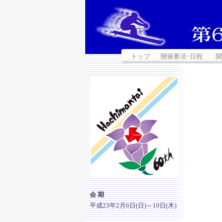
トップ
開催要項･日程
開
会 期
平成23年2月6日(日)～10日(木)