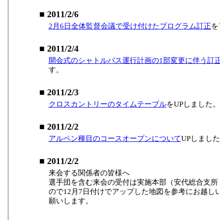
■ 2011/2/6
2月6日全体監督会議で受け付けたプログラム訂正
を
■ 2011/2/4
開会式のシャトルバス運行計画の1部変更に伴う訂
す。
■ 2011/2/3
クロスカントリーのタイムテーブル
をUPしました。
■ 2011/2/2
アルペン種目のコースオープンについて
UPしまし
■ 2011/2/2
来会する関係者の皆様へ
選手団を含む来会の受付は実施本部（安代総合支所
ので12月7日付けでアップした地図を参考にお越し
願いします。