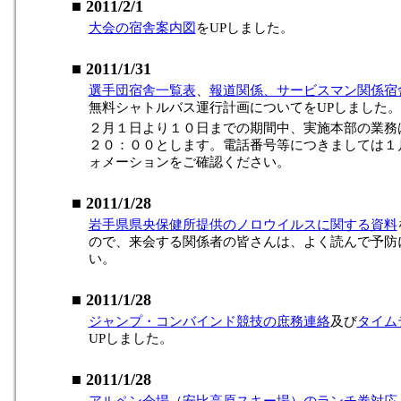
■ 2011/2/1
大会の宿舎案内図
をUPしました。
■ 2011/1/31
選手団宿舎一覧表
、
報道関係、サービスマン関係宿
無料シャトルバス運行計画についてをUPしました。
２月１日より１０日までの期間中、実施本部の業務
２０：００とします。電話番号等につきましては１
ォメーションをご確認ください。
■ 2011/1/28
岩手県県央保健所提供のノロウイルスに関する資料
ので、来会する関係者の皆さんは、よく読んで予防
い。
■ 2011/1/28
ジャンプ・コンバインド競技の庶務連絡
及び
タイム
UPしました。
■ 2011/1/28