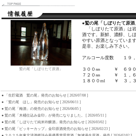
●
鷲の尾「しぼりたて原酒
「しぼりたて原酒」は岩
酒です。新鮮、濃醇、し
やすい原酒となっていま
是非、お楽しみ下さい。
アルコール度数 １９，
３００㎜ ￥ ６９
鷲の尾「しぼりたて原酒」
７２０㎜ ￥ １，６
１８００ml ￥ ３，
● 「生貯蔵酒 鷲の尾」発売のお知らせ [ 2026/07/08 ]
● 「鷲の尾 ほし」発売のお知らせ [ 2026/06/11 ]
● 鷲の尾「梅酒」の発売のお知らせ [ 2026/06/05 ]
● 鷲の尾「木桶仕込み金印」が発売になりました。 [ 2026/05/11 ]
● 鷲の尾「しぼりたて純米吟醸酒」発売のお知らせ [ 2026/03/02 ]
● 鷲の尾「ビッキーカップ」金印原酒発売のお知らせ [ 2026/02/23 ]
● ２０２５年東北清酒鑑評会最優秀賞受賞酒「無濾過生原酒」発売 [ 2026/02/02 ]