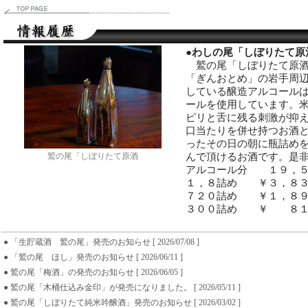
●
わしの尾「しぼりたて原
鷲の尾「しぼりたて原酒
「ぎんおとめ」の岩手周
している醸造アルコール
ールを使用しています。
ピリと舌に残る刺激が抑
口当たりを併せ持つお酒
ったその日の朝に瓶詰め
んで頂けるお酒です。是
鷲の尾「しぼりたて原酒
アルコール分 １９，
１，８詰め ￥３，８３
７２０詰め ￥１，８９
３００詰め ￥ ８１
● 「生貯蔵酒 鷲の尾」発売のお知らせ [ 2026/07/08 ]
● 「鷲の尾 ほし」発売のお知らせ [ 2026/06/11 ]
● 鷲の尾「梅酒」の発売のお知らせ [ 2026/06/05 ]
● 鷲の尾「木桶仕込み金印」が発売になりました。 [ 2026/05/11 ]
● 鷲の尾「しぼりたて純米吟醸酒」発売のお知らせ [ 2026/03/02 ]