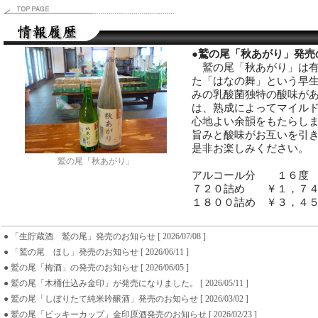
●
鷲の尾「秋あがり」発売
鷲の尾「秋あがり」は有
た「はなの舞」という早
みの乳酸菌独特の酸味が
は、熟成によってマイル
心地よい余韻をもたらし
旨みと酸味がお互いを引
是非お楽しみください。
鷲の尾「秋あがり」
アルコール分 １６度
７２０詰め ￥１，７４
１８００詰め ￥３，４
● 「生貯蔵酒 鷲の尾」発売のお知らせ [ 2026/07/08 ]
● 「鷲の尾 ほし」発売のお知らせ [ 2026/06/11 ]
● 鷲の尾「梅酒」の発売のお知らせ [ 2026/06/05 ]
● 鷲の尾「木桶仕込み金印」が発売になりました。 [ 2026/05/11 ]
● 鷲の尾「しぼりたて純米吟醸酒」発売のお知らせ [ 2026/03/02 ]
● 鷲の尾「ビッキーカップ」金印原酒発売のお知らせ [ 2026/02/23 ]