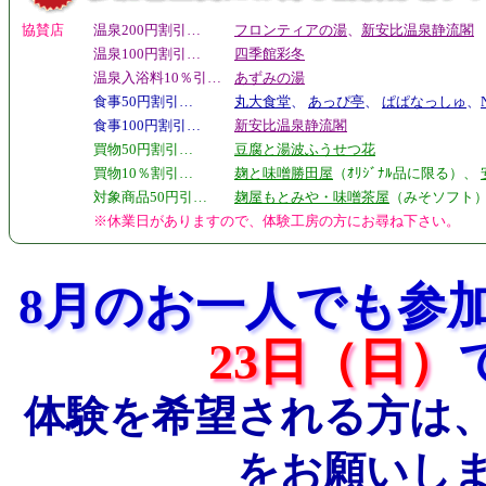
協賛店
温泉200円割引…
フロンティアの湯
、
新安比温泉静流閣
温泉100円割引…
四季館彩冬
温泉入浴料10％引…
あずみの湯
食事50円割引…
丸大食堂
、
あっぴ亭
、
ぱぱなっしゅ
、
食事100円割引…
新安比温泉静流閣
買物50円割引…
豆腐と湯波ふうせつ花
買物10％割引…
麹と味噌勝田屋
（ｵﾘｼﾞﾅﾙ品に限る）、
対象商品50円引…
麹屋もとみや・味噌茶屋
（みそソフト
※休業日がありますので、体験工房の方にお尋ね下さい。
8月のお一人でも参
23日（日）
体験を希望される方は
をお願いし