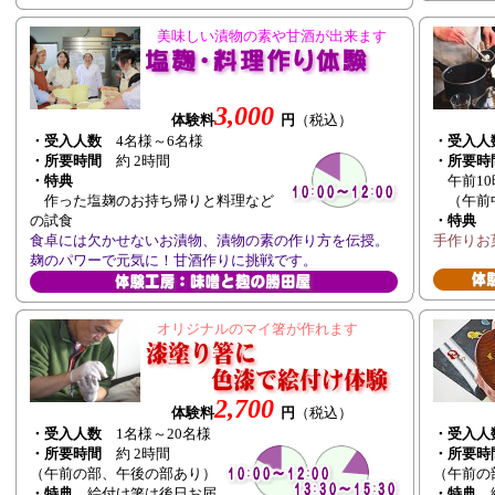
美味しい漬物の素や甘酒が出来ます
3,000
体験料
円
（税込）
・受入人数
4名様～6名様
・受入人
・所要時間
約 2時間
・所要時
・特典
午前10
作った塩麹のお持ち帰りと料理など
（午前
の試食
・特典
食卓には欠かせないお漬物、漬物の素の作り方を伝授。
手作りお
麹のパワーで元気に！甘酒作りに挑戦です。
オリジナルのマイ箸が作れます
2,700
体験料
円
（税込）
・受入人数
1名様～20名様
・受入人
・所要時間
約 2時間
・所要時
（午前の部、午後の部あり）
（午前の
・特典
絵付け箸は後日お届
・特典
絵