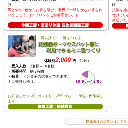
け
け
黒と朱の2色からお箸を選び、世界で一膳しかない箸を作
拭漆を施
りましょう。(エプロンをご持参下さい。)
付けてい
発送いた
職人技でミニ畳をつくる
2,000
体験料
円
（税込）
・受入人数
2名様～10名様
・所要時間
約 2時間
・特典
ドン菓子の試食ができます。
ミニ畳持ち帰り。
お好きなサイズにカットし、ｵﾘｼﾞﾅﾙなミニ畳を2枚作成し
ます。