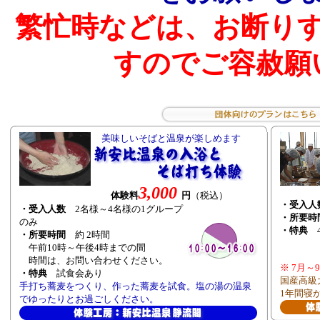
繁忙時などは、お断り
すのでご容赦願
美味しいそばと温泉が楽しめます
3,000
体験料
円
（税込）
・受入人
・受入人数
2名様～4名様の1グループ
・所要時
のみ
・特典
4
・所要時間
約 2時間
午前10時～午後4時までの間
時間は、お問い合わせください。
※ 7月
・特典
試食会あり
国産高級
手打ち蕎麦をつくり、作った蕎麦を試食。塩の湯の温泉
1年間寝
でゆったりとお過ごしください。